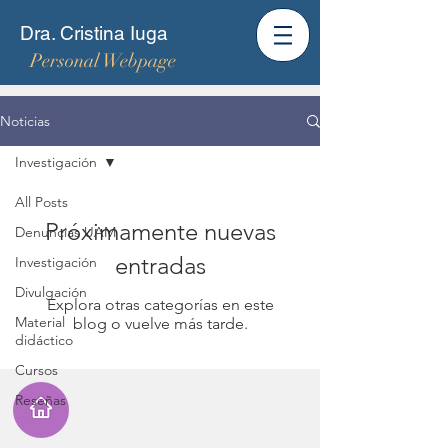
Dra. Cristina Iuga
Personal Webpage
Noticias
Investigación
All Posts
Próximamente nuevas
Denuncias UAM
entradas
Investigación
Divulgación
Explora otras categorías en este
Material
blog o vuelve más tarde.
didáctico
Cursos
Reseñas