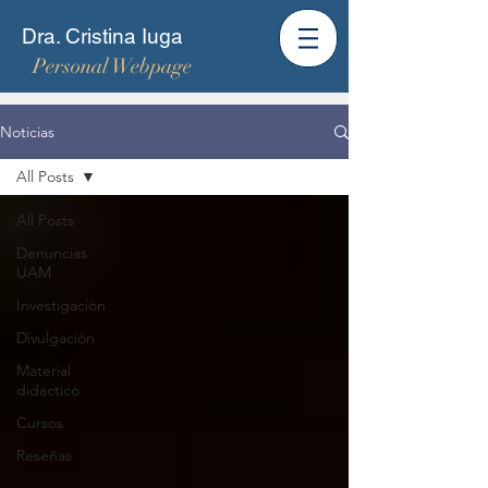
Dra. Cristina Iuga
Personal Webpage
Noticias
All Posts
All Posts
Denuncias
UAM
Investigación
Divulgación
Material
didáctico
Cursos
Reseñas