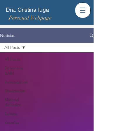
Dra. Cristina Iuga
Personal Webpage
Noticias
All Posts
All Posts
Denuncias
UAM
Investigación
Divulgación
Material
didáctico
Cursos
Reseñas