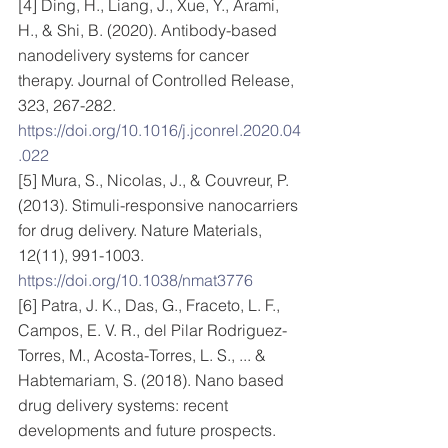
[4] Ding, H., Liang, J., Xue, Y., Arami, 
H., & Shi, B. (2020). Antibody-based 
nanodelivery systems for cancer 
therapy. Journal of Controlled Release, 
323, 267-282. 
https://doi.org/10.1016/j.jconrel.2020.04
.022
[5] Mura, S., Nicolas, J., & Couvreur, P. 
(2013). Stimuli-responsive nanocarriers 
for drug delivery. Nature Materials, 
12(11), 991-1003. 
https://doi.org/10.1038/nmat3776
[6] Patra, J. K., Das, G., Fraceto, L. F., 
Campos, E. V. R., del Pilar Rodriguez-
Torres, M., Acosta-Torres, L. S., ... & 
Habtemariam, S. (2018). Nano based 
drug delivery systems: recent 
developments and future prospects. 