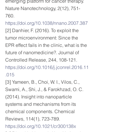
emerging platform for cancer therapy. 
Nature Nanotechnology, 2(12), 751-
760. 
https://doi.org/10.1038/nnano.2007.387
[2] Danhier, F. (2016). To exploit the 
tumor microenvironment: Since the 
EPR effect fails in the clinic, what is the 
future of nanomedicine?. Journal of 
Controlled Release, 244, 108-121. 
https://doi.org/10.1016/j.jconrel.2016.11
.015
[3] Yameen, B., Choi, W. I., Vilos, C., 
Swami, A., Shi, J., & Farokhzad, O. C. 
(2014). Insight into nanoparticle 
systems and mechanisms from its 
chemical components. Chemical 
Reviews, 114(1), 723-789. 
https://doi.org/10.1021/cr300138x