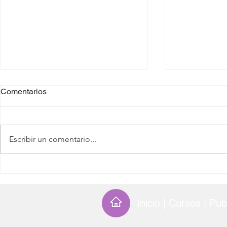
Comentarios
Escribir un comentario...
Ciencia y responsabilidad
Neuroeducac
moral: el laboratorio como
los avances 
espacio político
neurociencia
enseñanza y
Inicio | Cursos
|
Pub