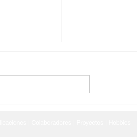
ión: Aplicando
¿Está Tu Antidepresivo
de la
Dañando el Mar? El Impact
 para mejorar la
Ambiental de la Fluoxetina
 el aprendizaje
licaciones
|
Colaboradores
| Proyectos | Hobbies