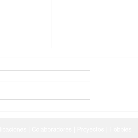
ión: Aplicando
¿Está Tu Antidepresivo
de la
Dañando el Mar? El Impact
 para mejorar la
Ambiental de la Fluoxetina
 el aprendizaje
licaciones
|
Colaboradores
| Proyectos | Hobbies