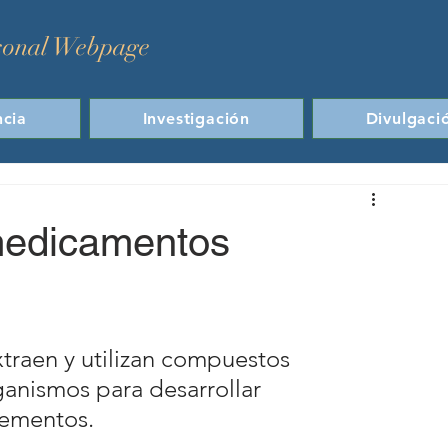
sonal Webpage
cia
Investigación
Divulgaci
medicamentos
traen y utilizan compuestos 
ganismos para desarrollar 
lementos.