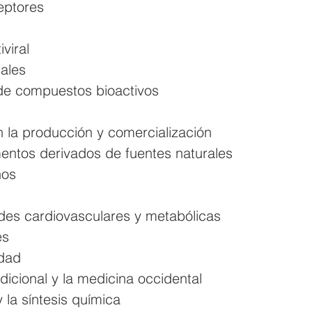
eptores 
viral
ales 
 de compuestos bioactivos 
 
n la producción y comercialización
ntos derivados de fuentes naturales 
nos 
des cardiovasculares y metabólicas
es 
dad 
dicional y la medicina occidental 
y la síntesis química