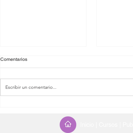
Comentarios
Escribir un comentario...
Ciencia y responsabilidad
Neuroeducac
moral: el laboratorio como
los avances 
espacio político
neurociencia
enseñanza y
Inicio | Cursos
|
Pub