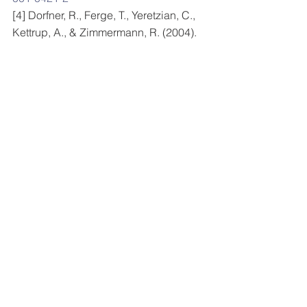
[4] Dorfner, R., Ferge, T., Yeretzian, C., 
Kettrup, A., & Zimmermann, R. (2004). 
Laser mass spectrometry as on-line 
sensor for process analysis: a case 
study of industrial coffee roasting. 
Analytical Chemistry, 76(6), 1386-1402. 
https://doi.org/10.1021/ac035079l
[5] Buffo, R. A., & Cardelli-Freitas, C. 
(2004). Coffee flavour: an overview. 
Flavour and Fragrance Journal, 19(2), 
99-104. 
https://doi.org/10.1002/ffj.1325
[6] Akiyama, M., Mori, M., Katsumura, 
Y., Kobayashi, K., Mochizuki, T., & 
Okawa, Y. (2007). Effect of roasting 
conditions on the formation of 
chlorogenic acid lactones in coffee 
beans. Journal of Agricultural and 
Food Chemistry, 55(25), 10328-10334. 