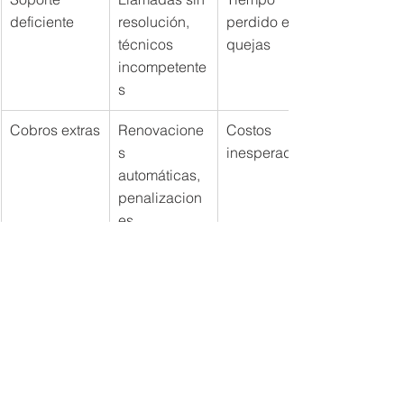
deficiente
resolución, 
perdido en 
técnicos 
quejas
incompetente
s
Cobros extras
Renovacione
Costos 
s 
inesperados
automáticas, 
penalizacion
es
Conclusión: ¿Vale la pena 
IZZI? Piensa dos veces
IZZI podría funcionar en zonas ideales, 
pero las quejas masivas pintan un 
panorama de ineficiencia y desprecio 