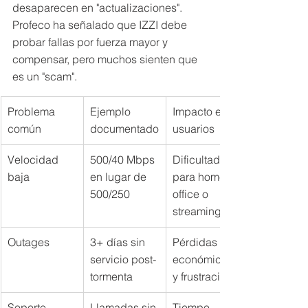
desaparecen en "actualizaciones". 
Profeco ha señalado que IZZI debe 
probar fallas por fuerza mayor y 
compensar, pero muchos sienten que 
es un "scam".
Problema 
Ejemplo 
Impacto en 
común
documentado
usuarios
Velocidad 
500/40 Mbps 
Dificultad 
baja
en lugar de 
para home 
500/250
office o 
streaming
Outages
3+ días sin 
Pérdidas 
servicio post-
económicas 
tormenta
y frustración
Soporte 
Llamadas sin 
Tiempo 