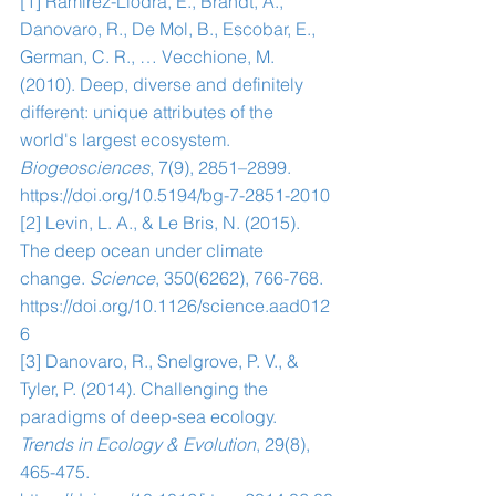
[1] Ramirez-Llodra, E., Brandt, A., 
Danovaro, R., De Mol, B., Escobar, E., 
German, C. R., … Vecchione, M. 
(2010). Deep, diverse and definitely 
different: unique attributes of the 
world's largest ecosystem. 
Biogeosciences
, 7(9), 2851–2899. 
https://doi.org/10.5194/bg-7-2851-2010
[2] Levin, L. A., & Le Bris, N. (2015). 
The deep ocean under climate 
change. 
Science
, 350(6262), 766-768. 
https://doi.org/10.1126/science.aad012
6
[3] Danovaro, R., Snelgrove, P. V., & 
Tyler, P. (2014). Challenging the 
paradigms of deep-sea ecology. 
Trends in Ecology & Evolution
, 29(8), 
465-475. 