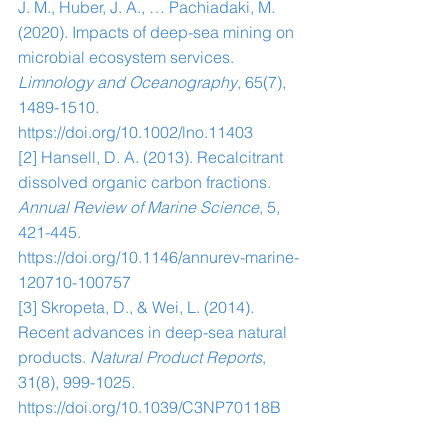
J. M., Huber, J. A., … Pachiadaki, M. 
(2020). Impacts of deep-sea mining on 
microbial ecosystem services. 
Limnology and Oceanography
, 65(7), 
1489-1510. 
https://doi.org/10.1002/lno.11403
[2] Hansell, D. A. (2013). Recalcitrant 
dissolved organic carbon fractions. 
Annual Review of Marine Science
, 5, 
421-445. 
https://doi.org/10.1146/annurev-marine-
120710-100757
[3] Skropeta, D., & Wei, L. (2014). 
Recent advances in deep-sea natural 
products. 
Natural Product Reports
, 
31(8), 999-1025. 
https://doi.org/10.1039/C3NP70118B