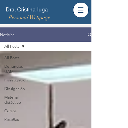
Dra. Cristina Iuga
Personal Webpage
Noticias
All Posts
All Posts
Denuncias
UAM
Investigación
Divulgación
Material
didáctico
Cursos
Reseñas